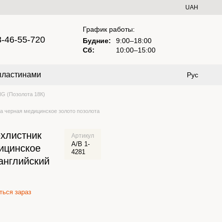
UAH
График работы:
8-46-55-720
Будние:
9:00–18:00
Сб:
10:00–15:00
пластинами
Рус
G (Позолота 18К)
а черная медицинское золото позолота
ехлистник
Артикул
А/В 1-
ицинское
4281
английский
ься зараз