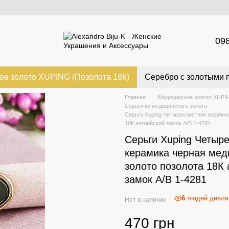
09
ое золото XUPING (Позолота 18К)
Серебро с золотыми 
Главная
Медицинское золото XUPIN
Серьги из медицинского золота
Серьги Xuping Четырехлистник керамик
18К английский замок А/В 1-4281
Серьги Xuping Четыр
керамика черная мед
золото позолота 18К 
замок А/В 1-4281
6
людей дивлят
Нет в наличии
470 грн