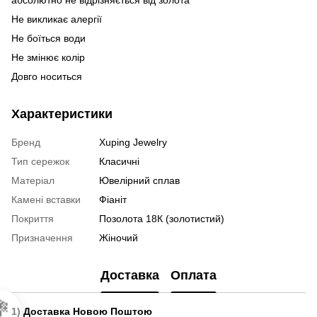
Не викликає алергії
Не боїться води
Не змінює колір
Довго носиться
Характеристики
Бренд
Xuping Jewelry
Тип сережок
Класичні
Матеріал
Ювелірний сплав
Камені вставки
Фіаніт
Покриття
Позолота 18К (золотистий)
Призначення
Жіночий
Доставка
Оплата

1) Доставка Новою Поштою