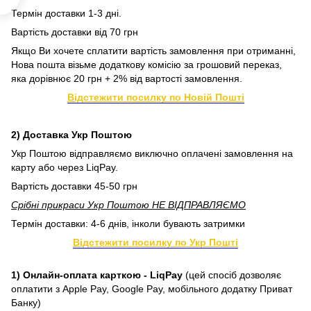
Термін доставки 1-3 дні.
Вартість доставки від 70 грн
Якщо Ви хочете сплатити вартість замовлення при отриманні,
Нова пошта візьме додаткову комісію за грошовий переказ,
яка дорівнює 20 грн + 2% від вартості замовлення.
Відстежити посилку по Новій Пошті
2) Доставка Укр Поштою
Укр Поштою відправляємо виключно оплачені замовлення на
карту або через LiqPay.
Вартість доставки 45-50 грн
Срібні прикраси Укр Поштою НЕ ВІДПРАВЛЯЄМО
Термін доставки: 4-6 днів, інколи бувають затримки
Відстежити посилку по Укр Пошті
1) Онлайн-оплата карткою - LiqPay
(цей спосіб дозволяє
оплатити з Apple Pay, Google Pay, мобільного додатку Приват
Банку)