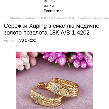
Медичне золото XUPING (Позолота 18К)
Сережки з медично
Сережки Xuping з емаллю медичне
золото позолота 18К А/В 1-4202
Артикул:
А/В 1-4202