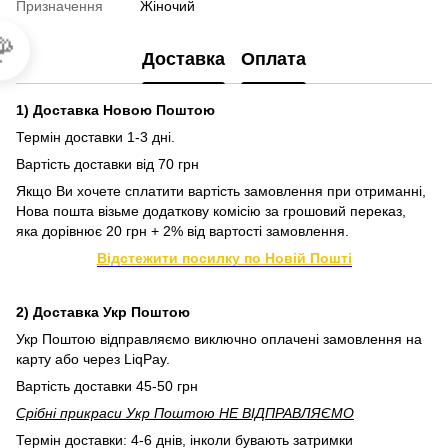
Призначення
Жіночий

Доставка
Оплата
1) Доставка Новою Поштою
Термін доставки 1-3 дні.
Вартість доставки від 70 грн
Якщо Ви хочете сплатити вартість замовлення при отриманні,
Нова пошта візьме додаткову комісію за грошовий переказ,
яка дорівнює 20 грн + 2% від вартості замовлення.
Відстежити посилку по Новій Пошті
2) Доставка Укр Поштою
Укр Поштою відправляємо виключно оплачені замовлення на
карту або через LiqPay.
Вартість доставки 45-50 грн
Срібні прикраси Укр Поштою НЕ ВІДПРАВЛЯЄМО
Термін доставки: 4-6 днів, інколи бувають затримки