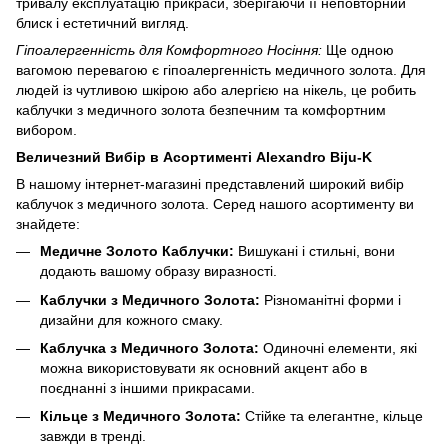
тривалу експлуатацію прикраси, зберігаючи її неповторний
блиск і естетичний вигляд.
Гіпоалергенність для Комфортного Носіння:
Ще одною
вагомою перевагою є гіпоалергенність медичного золота. Для
людей із чутливою шкірою або алергією на нікель, це робить
каблучки з медичного золота безпечним та комфортним
вибором.
Величезний Вибір в Асортименті Alexandro Biju-K
В нашому інтернет-магазині представлений широкий вибір
каблучок з медичного золота. Серед нашого асортименту ви
знайдете:
Медичне Золото Каблучки:
Вишукані і стильні, вони
додають вашому образу виразності.
Каблучки з Медичного Золота:
Різноманітні форми і
дизайни для кожного смаку.
Каблучка з Медичного Золота:
Одиночні елементи, які
можна використовувати як основний акцент або в
поєднанні з іншими прикрасами.
Кільце з Медичного Золота:
Стійке та елегантне, кільце
завжди в тренді.