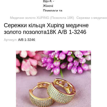
Медичне золото XUPING (Позолота 18К)
Сережки з медично
Сережки кільця Xuping медичне
золото позолота18К А/В 1-3246
Артикул:
А/В 1-3246