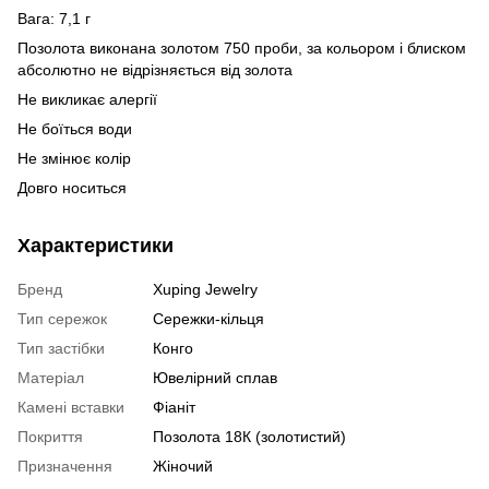
Вага: 7,1 г
Позолота виконана золотом 750 проби, за кольором і блиском
абсолютно не відрізняється від золота
Не викликає алергії
Не боїться води
Не змінює колір
Довго носиться
Характеристики
Бренд
Xuping Jewelry
Тип сережок
Сережки-кільця
Тип застібки
Конго
Матеріал
Ювелірний сплав
Камені вставки
Фіаніт
Покриття
Позолота 18К (золотистий)
Призначення
Жіночий