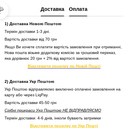

Доставка
Оплата
1) Доставка Новою Поштою
Термін доставки 1-3 дні.
Вартість доставки від 70 грн
Якщо Ви хочете сплатити вартість замовлення при отриманні,
Нова пошта візьме додаткову комісію за грошовий переказ,
яка дорівнює 20 грн + 2% від вартості замовлення.
Відстежити посилку по Новій Пошті
2) Доставка Укр Поштою
Укр Поштою відправляємо виключно оплачені замовлення на
карту або через LiqPay.
Вартість доставки 45-50 грн
Срібні прикраси Укр Поштою НЕ ВІДПРАВЛЯЄМО
Термін доставки: 4-6 днів, інколи бувають затримки
Відстежити посилку по Укр Пошті