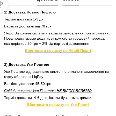

1) Доставка Новою Поштою
Термін доставки 1-3 дні.
Вартість доставки від 70 грн
Якщо Ви хочете сплатити вартість замовлення при отриманні,
Нова пошта візьме додаткову комісію за грошовий переказ,
яка дорівнює 20 грн + 2% від вартості замовлення.
Відстежити посилку по Новій Пошті
2) Доставка Укр Поштою
Укр Поштою відправляємо виключно оплачені замовлення на
карту або через LiqPay.
Вартість доставки 45-50 грн
Срібні прикраси Укр Поштою НЕ ВІДПРАВЛЯЄМО
Термін доставки: 4-6 днів, інколи бувають затримки
Відстежити посилку по Укр Пошті