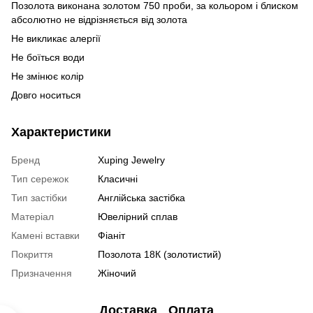
Позолота виконана золотом 750 проби, за кольором і блиском
абсолютно не відрізняється від золота
Не викликає алергії
Не боїться води
Не змінює колір
Довго носиться
Характеристики
Бренд
Xuping Jewelry
Тип сережок
Класичні
Тип застібки
Англійська застібка
Матеріал
Ювелірний сплав
Камені вставки
Фіаніт
Покриття
Позолота 18К (золотистий)
Призначення
Жіночий
Доставка
Оплата