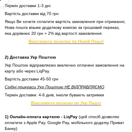
Термін доставки 1-3 дні.
Вартість доставки від 70 грн
Якщо Ви хочете сплатити вартість замовлення при отриманні,
Нова пошта візьме додаткову комісію за грошовий переказ,
яка дорівнює 20 грн + 2% від вартості замовлення.
Відстежити посилку по Новій Пошті
2) Доставка Укр Поштою
Укр Поштою відправляємо виключно оплачені замовлення на
карту або через LiqPay.
Вартість доставки 45-50 грн
Срібні прикраси Укр Поштою НЕ ВІДПРАВЛЯЄМО
Термін доставки: 4-6 днів, інколи бувають затримки
Відстежити посилку по Укр Пошті
1) Онлайн-оплата карткою - LiqPay
(цей спосіб дозволяє
оплатити з Apple Pay, Google Pay, мобільного додатку Приват
Банку)