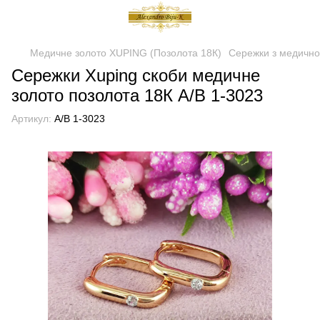
Медичне золото XUPING (Позолота 18К)
Сережки з медично
Сережки Xuping скоби медичне
золото позолота 18К А/В 1-3023
Артикул:
А/В 1-3023