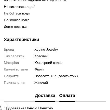
Не викликає алергії
Не боїться води
Не змінює колір
Довго носиться
Характеристики
Бренд
Xuping Jewelry
Тип сережок
Класичні
Матеріал
Ювелірний сплав
Камені вставки
Фіаніт
Покриття
Позолота 18К (золотистий)
Призначення
Жіночий
Доставка
Оплата

1) Доставка Новою Поштою