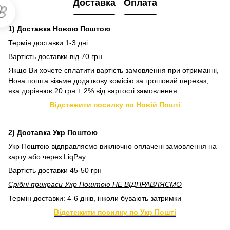
Доставка
Оплата

1) Доставка Новою Поштою
Термін доставки 1-3 дні.
Вартість доставки від 70 грн
Якщо Ви хочете сплатити вартість замовлення при отриманні,
Нова пошта візьме додаткову комісію за грошовий переказ,
яка дорівнює 20 грн + 2% від вартості замовлення.
Відстежити посилку по Новій Пошті
2) Доставка Укр Поштою
Укр Поштою відправляємо виключно оплачені замовлення на
карту або через LiqPay.
Вартість доставки 45-50 грн
Срібні прикраси Укр Поштою НЕ ВІДПРАВЛЯЄМО
Термін доставки: 4-6 днів, інколи бувають затримки
Відстежити посилку по Укр Пошті