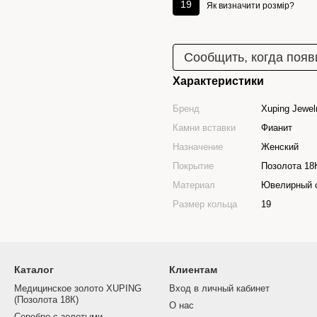
19
Як визначити розмір?
Сообщить, когда появ
Характеристики
Бренд
Xuping Jewel
Камни вставки
Фианит
Назначение
Женский
Покрытие
Позолота 18
Материал
Ювелирный 
Размер кольца
19
Каталог
Клиентам
Медицинское золото XUPING
Вход в личный кабинет
(Позолота 18К)
О нас
Серебро с золотыми