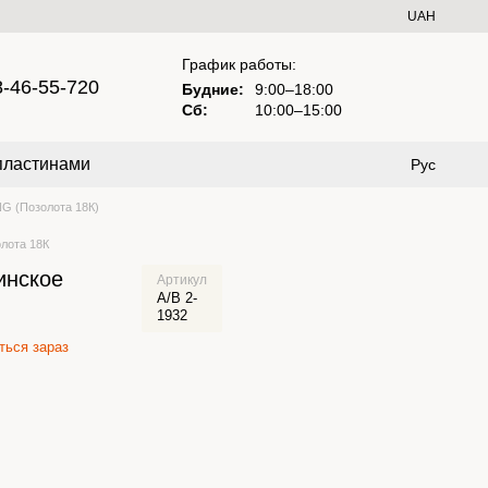
UAH
График работы:
8-46-55-720
Будние:
9:00–18:00
Сб:
10:00–15:00
пластинами
Рус
G (Позолота 18К)
олота 18К
инское
Артикул
А/В 2-
1932
ься зараз