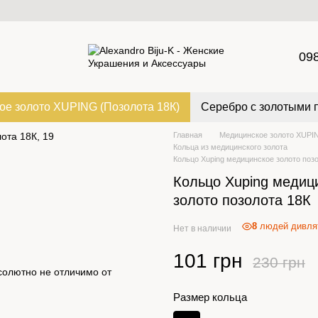
09
ое золото XUPING (Позолота 18К)
Серебро с золотыми 
Главная
Медицинское золото XUPIN
Кольца из медицинского золота
Кольцо Xuping медицинское золото поз
Кольцо Xuping медиц
золото позолота 18К
8
людей дивлят
Нет в наличии
101 грн
230 грн
солютно не отличимо от
Размер кольца