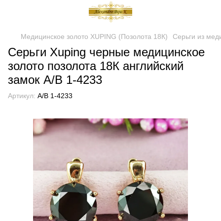
Медицинское золото XUPING (Позолота 18К)
Серьги из мед
Серьги Xuping черные медицинское
золото позолота 18К английский
замок А/В 1-4233
Артикул:
А/В 1-4233