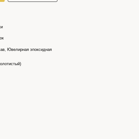
ки
ок
ав, Ювелирная эпоксидная
золотистый)