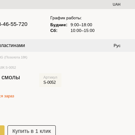
UAH
График работы:
8-46-55-720
Будние:
9:00–18:00
Сб:
10:00–15:00
пластинами
Рус
G (Позолота 18К)
18К S-0052
й смолы
Артикул
S-0052
я зараз
Купить в 1 клик