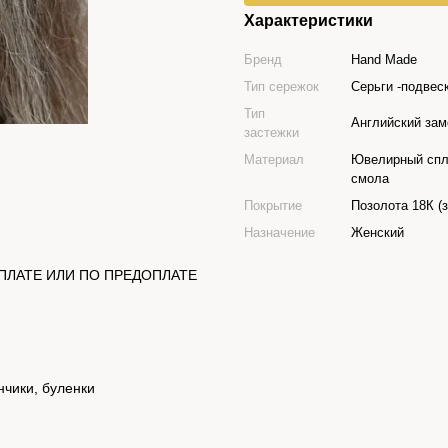
Характеристики
Бренд
Hand Made
Тип сережок
Серьги -подвес
Тип
Английский зам
застежки
Материал
Ювелирный спл
смола
Покрытие
Позолота 18К (
Назначение
Женский
ПЛАТЕ ИЛИ ПО ПРЕДОПЛАТЕ
чики, буленки