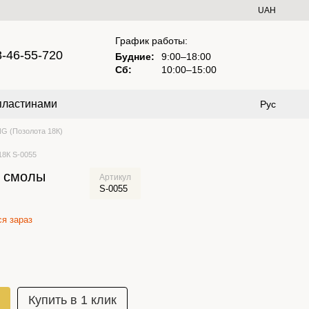
UAH
График работы:
8-46-55-720
Будние:
9:00–18:00
Сб:
10:00–15:00
пластинами
Рус
G (Позолота 18К)
18К S-0055
й смолы
Артикул
S-0055
я зараз
Купить в 1 клик