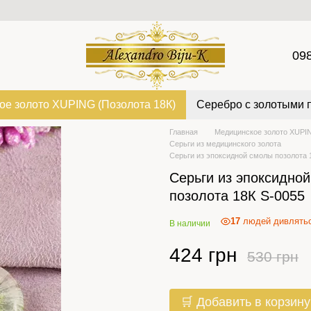
09
ое золото XUPING (Позолота 18К)
Серебро с золотыми 
Главная
Медицинское золото XUPIN
Серьги из медицинского золота
Серьги из эпоксидной смолы позолота 
Серьги из эпоксидно
позолота 18К S-0055
17
людей дивлятьс
В наличии
424 грн
530 грн
🛒 Добавить в корзину