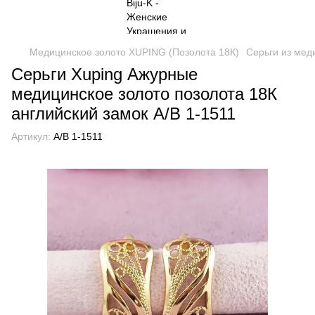
Медицинское золото XUPING (Позолота 18К)
Серьги из мед
Серьги Xuping Ажурные
медицинское золото позолота 18К
английский замок А/В 1-1511
Артикул:
А/В 1-1511