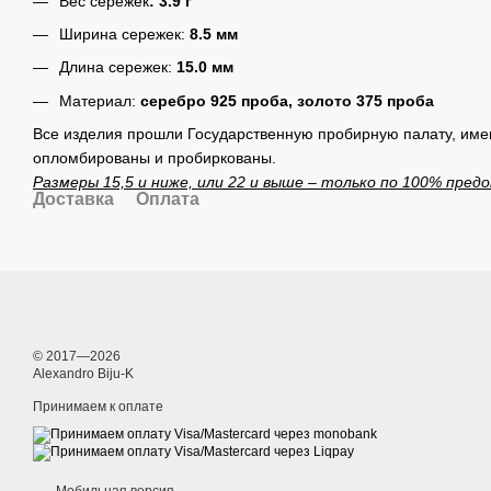
Вес сережек
: 3.9 г
Ширина сережек:
8.5 мм
Длина сережек:
15.0 мм
Материал:
серебро 925 проба, золото 375 проба
Все изделия прошли Государственную пробирную палату, име
опломбированы и пробиркованы.
Размеры 15,5 и ниже, или 22 и выше – только по 100% пред
Доставка
Оплата
© 2017—2026
Alexandro Biju-K
Принимаем к оплате