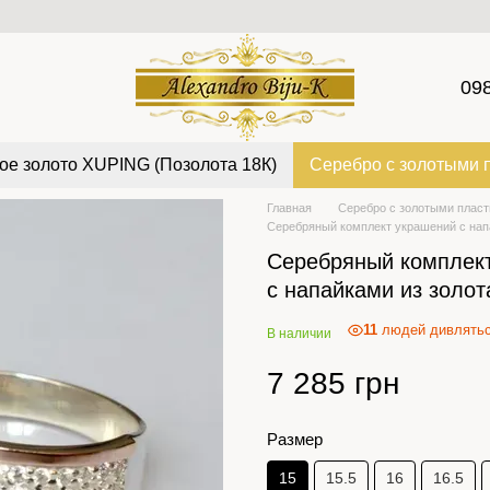
09
ое золото XUPING (Позолота 18К)
Серебро с золотыми 
Главная
Серебро с золотыми плас
Серебряный комплект украшений с напа
Серебряный комплек
с напайками из золот
11
людей дивлятьс
В наличии
7 285 грн
Размер
15
15.5
16
16.5