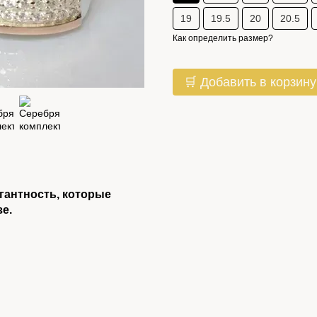
19
19.5
20
20.5
Как определить размер?
🛒 Добавить в корзину
егантность, которые
е.