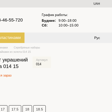
UAH
График работы:
8-46-55-720
Будние:
9:00–18:00
Сб:
10:00–15:00
пластинами
Рус
тинами
Серебряные наборы
йками из золота 014 15
т украшений
Артикул
014
а 014 15
я зараз
17
17.5
18
18.5