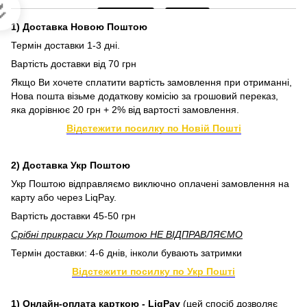

1) Доставка Новою Поштою
Термін доставки 1-3 дні.
Вартість доставки від 70 грн
Якщо Ви хочете сплатити вартість замовлення при отриманні,
Нова пошта візьме додаткову комісію за грошовий переказ,
яка дорівнює 20 грн + 2% від вартості замовлення.
Відстежити посилку по Новій Пошті
2) Доставка Укр Поштою
Укр Поштою відправляємо виключно оплачені замовлення на
карту або через LiqPay.
Вартість доставки 45-50 грн
Срібні прикраси Укр Поштою НЕ ВІДПРАВЛЯЄМО
Термін доставки: 4-6 днів, інколи бувають затримки
Відстежити посилку по Укр Пошті
1) Онлайн-оплата карткою - LiqPay
(цей спосіб дозволяє