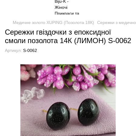
Медичне золото XUPING (Позолота 18К)
Сережки з медично
Сережки гвіздочки з епоксидної
смоли позолота 14К (ЛИМОН) S-0062
Артикул:
S-0062