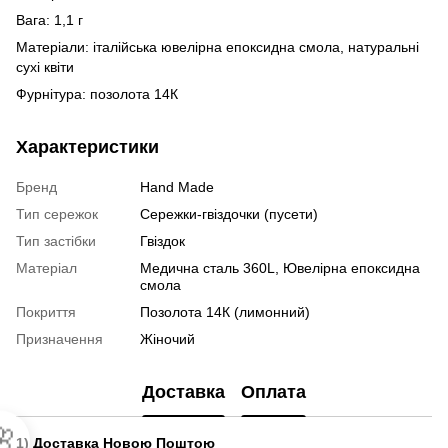
Вага: 1,1 г
Матеріали: італійська ювелірна епоксидна смола, натуральні
сухі квіти
Фурнітура: позолота 14К
Характеристики
Бренд
Hand Made
Тип сережок
Сережки-гвіздочки (пусети)
Тип застібки
Гвіздок
Матеріал
Медична сталь 360L, Ювелірна епоксидна
смола
Покриття
Позолота 14К (лимонний)
Призначення
Жіночий
Доставка
Оплата

1) Доставка Новою Поштою