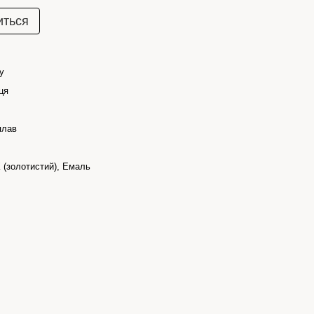
иться
y
ця
плав
 (золотистий), Емаль