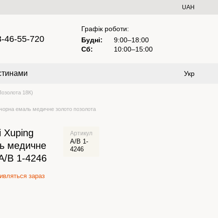
UAH
Графік роботи:
8-46-55-720
Будні:
9:00–18:00
Сб:
10:00–15:00
стинами
Укр
озолота 18К)
 чорна емаль медичне золото позолота
і Xuping
Артикул
А/В 1-
ь медичне
4246
А/В 1-4246
вляться зараз