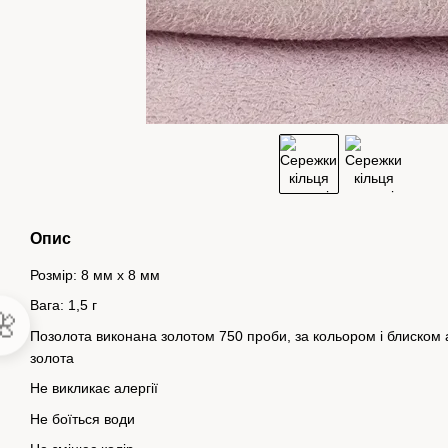
Опис
Розмір: 8 мм х 8 мм
Вага: 1,5 г

Позолота виконана золотом 750 проби, за кольором і блиском а
золота
Не викликає алергії
Не боїться води