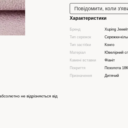
Повідомити, коли з'яв
Характеристики
Бренд
Xuping Jewelr
Тип сережок
Сережки-кіль
Тип застібки
Конго
Матеріал
Ювелірний с
Камені вставки
Фіаніт
Покриття
Позолота 18К
Призначення
Дитячий
бсолютно не відрізняється від