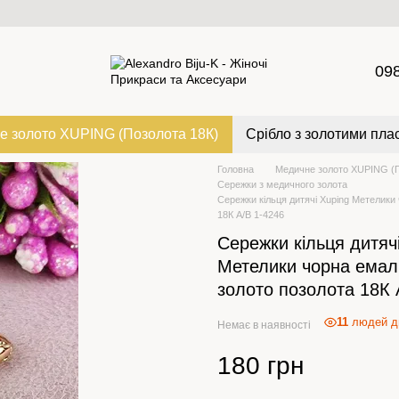
09
е золото XUPING (Позолота 18К)
Срібло з золотими пла
Головна
Медичне золото XUPING (П
Сережки з медичного золота
Сережки кільця дитячі Xuping Метелики
18К А/В 1-4246
Сережки кільця дитяч
Метелики чорна емал
золото позолота 18К 
11
людей ди
Немає в наявності
180 грн