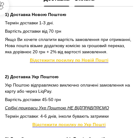

1) Доставка Новою Поштою
Термін доставки 1-3 дні.
Вартість доставки від 70 грн
Якщо Ви хочете сплатити вартість замовлення при отриманні,
Нова пошта візьме додаткову комісію за грошовий переказ,
яка дорівнює 20 грн + 2% від вартості замовлення.
Відстежити посилку по Новій Пошті
2) Доставка Укр Поштою
Укр Поштою відправляємо виключно оплачені замовлення на
карту або через LiqPay.
Вартість доставки 45-50 грн
Срібні прикраси Укр Поштою НЕ ВІДПРАВЛЯЄМО
Термін доставки: 4-6 днів, інколи бувають затримки
Відстежити посилку по Укр Пошті