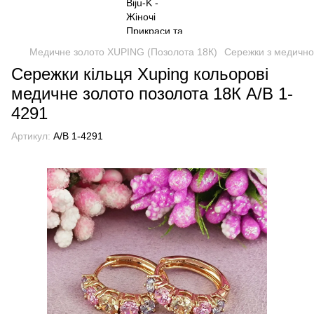
Медичне золото XUPING (Позолота 18К)
Сережки з медично
Сережки кільця Xuping кольорові
медичне золото позолота 18К А/В 1-
4291
Артикул:
А/В 1-4291