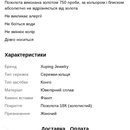
Позолота виконана золотом 750 проби, за кольором і блиском
абсолютно не відрізняється від золота
Не викликає алергії
Не боїться води
Не змінює колір
Довго носиться
Характеристики
Бренд
Xuping Jewelry
Тип сережок
Сережки-кільця
Тип застібки
Конго
Матеріал
Ювелірний сплав
Камені вставки
Фіаніт
Покриття
Позолота 18К (золотистий)
Призначення
Жіночий
Доставка
Оплата