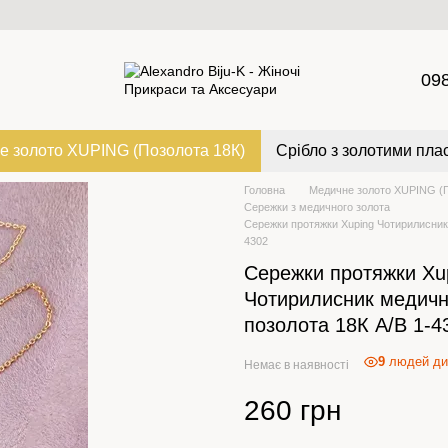
09
е золото XUPING (Позолота 18К)
Срібло з золотими пла
Головна
Медичне золото XUPING (П
Сережки з медичного золота
Сережки протяжки Xuping Чотирилисник 
4302
Сережки протяжки Xu
Чотирилисник медичн
позолота 18К А/В 1-4
9
людей ди
Немає в наявності
260 грн