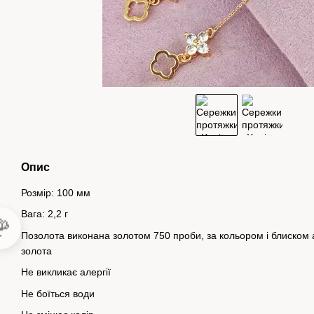
Опис
Розмір: 100 мм
Вага: 2,2 г

Позолота виконана золотом 750 проби, за кольором і блиском а
золота
Не викликає алергії
Не боїться води