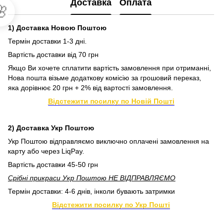
Доставка
Оплата

1) Доставка Новою Поштою
Термін доставки 1-3 дні.
Вартість доставки від 70 грн
Якщо Ви хочете сплатити вартість замовлення при отриманні,
Нова пошта візьме додаткову комісію за грошовий переказ,
яка дорівнює 20 грн + 2% від вартості замовлення.
Відстежити посилку по Новій Пошті
2) Доставка Укр Поштою
Укр Поштою відправляємо виключно оплачені замовлення на
карту або через LiqPay.
Вартість доставки 45-50 грн
Срібні прикраси Укр Поштою НЕ ВІДПРАВЛЯЄМО
Термін доставки: 4-6 днів, інколи бувають затримки
Відстежити посилку по Укр Пошті