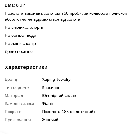
Вага: 8,9 г
Позолота виконана золотом 750 проби, за кольором і блиском
абсолютно не відрізняється від золота
Не викликає алергії
Не боїться води
Не змінює колір
Довго носиться
Характеристики
Бренд
Xuping Jewelry
Тип сережок
Класичні
Матеріал
Ювелірний сплав
Камені вставки
Фіаніт
Покриття
Позолота 18К (золотистий)
Призначення
Жіночий