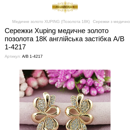
Медичне золото XUPING (Позолота 18К)
Сережки з медично
Сережки Xuping медичне золото
позолота 18К англійська застібка А/В
1-4217
Артикул:
А/В 1-4217