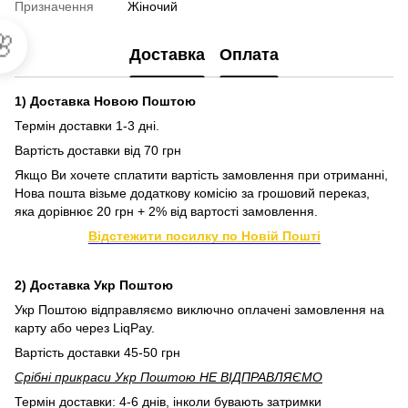
Призначення
Жіночий

Доставка
Оплата
1) Доставка Новою Поштою
Термін доставки 1-3 дні.
Вартість доставки від 70 грн
Якщо Ви хочете сплатити вартість замовлення при отриманні,
Нова пошта візьме додаткову комісію за грошовий переказ,
яка дорівнює 20 грн + 2% від вартості замовлення.
Відстежити посилку по Новій Пошті
2) Доставка Укр Поштою
Укр Поштою відправляємо виключно оплачені замовлення на
карту або через LiqPay.
Вартість доставки 45-50 грн
Срібні прикраси Укр Поштою НЕ ВІДПРАВЛЯЄМО
Термін доставки: 4-6 днів, інколи бувають затримки