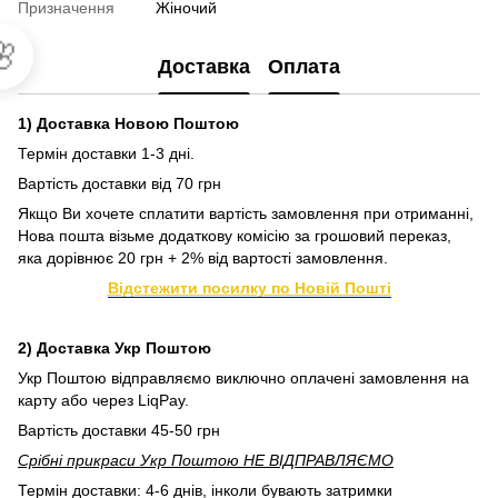
Призначення
Жіночий

Доставка
Оплата
1) Доставка Новою Поштою
Термін доставки 1-3 дні.
Вартість доставки від 70 грн
Якщо Ви хочете сплатити вартість замовлення при отриманні,
Нова пошта візьме додаткову комісію за грошовий переказ,
яка дорівнює 20 грн + 2% від вартості замовлення.
Відстежити посилку по Новій Пошті
2) Доставка Укр Поштою
Укр Поштою відправляємо виключно оплачені замовлення на
карту або через LiqPay.
Вартість доставки 45-50 грн
Срібні прикраси Укр Поштою НЕ ВІДПРАВЛЯЄМО
Термін доставки: 4-6 днів, інколи бувають затримки