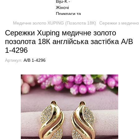
Медичне золото XUPING (Позолота 18К)
Сережки з медично
Сережки Xuping медичне золото
позолота 18К англійська застібка А/В
1-4296
Артикул:
А/В 1-4296