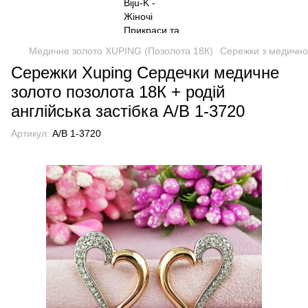
Медичне золото XUPING (Позолота 18К)
Сережки з медично
Сережки Xuping Сердечки медичне
золото позолота 18К + родій
англійська застібка А/В 1-3720
Артикул:
А/В 1-3720