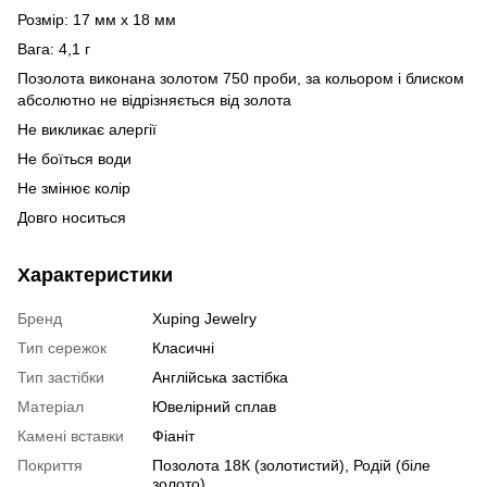
Розмір: 17 мм х 18 мм
Вага: 4,1 г
Позолота виконана золотом 750 проби, за кольором і блиском
абсолютно не відрізняється від золота
Не викликає алергії
Не боїться води
Не змінює колір
Довго носиться
Характеристики
Бренд
Xuping Jewelry
Тип сережок
Класичні
Тип застібки
Англійська застібка
Матеріал
Ювелірний сплав
Камені вставки
Фіаніт
Покриття
Позолота 18К (золотистий), Родій (біле
золото)