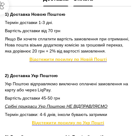

1) Доставка Новою Поштою
Термін доставки 1-3 дні.
Вартість доставки від 70 грн
Якщо Ви хочете сплатити вартість замовлення при отриманні,
Нова пошта візьме додаткову комісію за грошовий переказ,
яка дорівнює 20 грн + 2% від вартості замовлення.
Відстежити посилку по Новій Пошті
2) Доставка Укр Поштою
Укр Поштою відправляємо виключно оплачені замовлення на
карту або через LiqPay.
Вартість доставки 45-50 грн
Срібні прикраси Укр Поштою НЕ ВІДПРАВЛЯЄМО
Термін доставки: 4-6 днів, інколи бувають затримки
Відстежити посилку по Укр Пошті