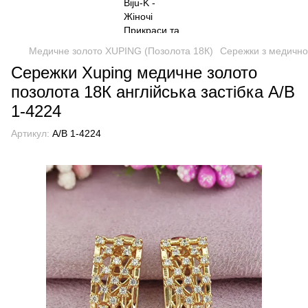
Медичне золото XUPING (Позолота 18К)
Сережки з медично
Сережки Xuping медичне золото
позолота 18К англійська застібка А/В
1-4224
Артикул:
А/В 1-4224