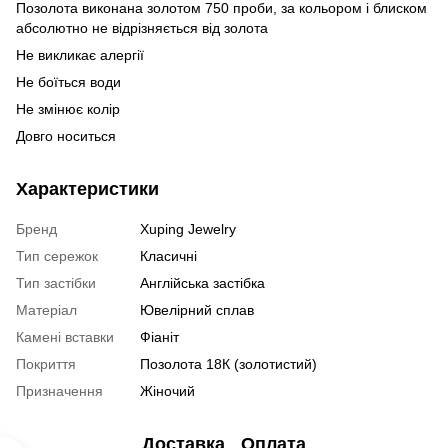
Позолота виконана золотом 750 проби, за кольором і блиском
абсолютно не відрізняється від золота
Не викликає алергії
Не боїться води
Не змінює колір
Довго носиться
Характеристики
Бренд
Xuping Jewelry
Тип сережок
Класичні
Тип застібки
Англійська застібка
Матеріал
Ювелірний сплав
Камені вставки
Фіаніт
Покриття
Позолота 18К (золотистий)
Призначення
Жіночий
Доставка
Оплата