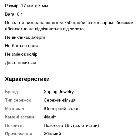
Розмір: 17 мм х 7 мм
Вага: 6 г
Позолота виконана золотом 750 проби, за кольором і блиском
абсолютно не відрізняється від золота
Не викликає алергії
Не боїться води
Не змінює колір
Довго носиться
Характеристики
Бренд
Xuping Jewelry
Тип сережок
Сережки-кільця
Матеріал
Ювелірний сплав
Камені вставки
Фіаніт
Покриття
Позолота 18К (золотистий)
Призначення
Жіночий