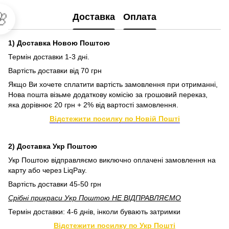

Доставка
Оплата
1) Доставка Новою Поштою
Термін доставки 1-3 дні.
Вартість доставки від 70 грн
Якщо Ви хочете сплатити вартість замовлення при отриманні,
Нова пошта візьме додаткову комісію за грошовий переказ,
яка дорівнює 20 грн + 2% від вартості замовлення.
Відстежити посилку по Новій Пошті
2) Доставка Укр Поштою
Укр Поштою відправляємо виключно оплачені замовлення на
карту або через LiqPay.
Вартість доставки 45-50 грн
Срібні прикраси Укр Поштою НЕ ВІДПРАВЛЯЄМО
Термін доставки: 4-6 днів, інколи бувають затримки
Відстежити посилку по Укр Пошті