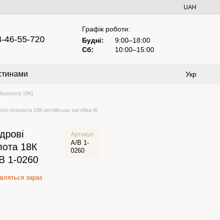
UAH
Графік роботи:
8-46-55-720
Будні:
9:00–18:00
Сб:
10:00–15:00
стинами
Укр
озолота 18К)
то позолота 18К англійська застібка А/
дрові
Артикул
А/В 1-
лота 18К
0260
/В 1-0260
вляться зараз