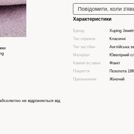
Повідомити, коли з'яв
Характеристики
Бренд
Xuping Jewelr
Тип сережок
Класичні
Тип застібки
Англійська за
Матеріал
Ювелірний с
Камені вставки
Фіаніт
Покриття
Позолота 18К
Призначення
Жіночий
бсолютно не відрізняється від