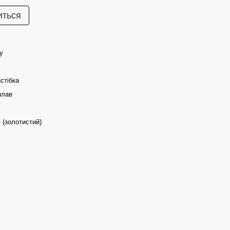
иться
y
стібка
плав
 (золотистий)