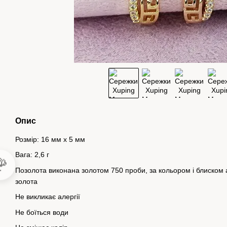
Опис
Розмір: 16 мм х 5 мм
Вага: 2,6 г

Позолота виконана золотом 750 проби, за кольором і блиском а
золота
Не викликає алергії
Не боїться води