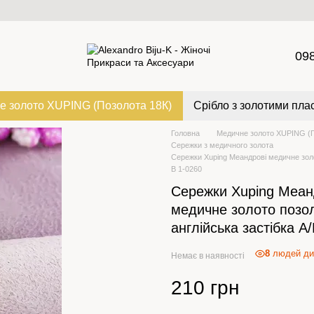
09
е золото XUPING (Позолота 18К)
Срібло з золотими пла
Головна
Медичне золото XUPING (П
Сережки з медичного золота
Сережки Xuping Меандрові медичне золо
В 1-0260
Сережки Xuping Меан
медичне золото позо
англійська застібка А
8
людей ди
Немає в наявності
210 грн