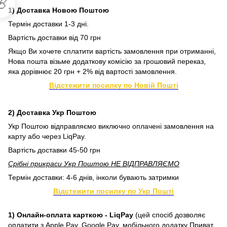

1) Доставка Новою Поштою
Термін доставки 1-3 дні.
Вартість доставки від 70 грн
Якщо Ви хочете сплатити вартість замовлення при отриманні,
Нова пошта візьме додаткову комісію за грошовий переказ,
яка дорівнює 20 грн + 2% від вартості замовлення.
Відстежити посилку по Новій Пошті
2) Доставка Укр Поштою
Укр Поштою відправляємо виключно оплачені замовлення на
карту або через LiqPay.
Вартість доставки 45-50 грн
Срібні прикраси Укр Поштою НЕ ВІДПРАВЛЯЄМО
Термін доставки: 4-6 днів, інколи бувають затримки
Відстежити посилку по Укр Пошті
1) Онлайн-оплата карткою - LiqPay
(цей спосіб дозволяє
оплатити з Apple Pay, Google Pay, мобільного додатку Приват