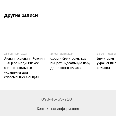
Другие записи
23 сентября 2024
16 сентября 2024
13 сентября 2
Хюпинг, Хьюпинг, Ксюпинг
Серьги бижутерия: как
Бижутерия 
– Xuping медицинское
выбрать идеальную пару
украшения 
золото: стильные
для любого образа
события
украшения для
современных женщин
098-46-55-720
Контактная информация