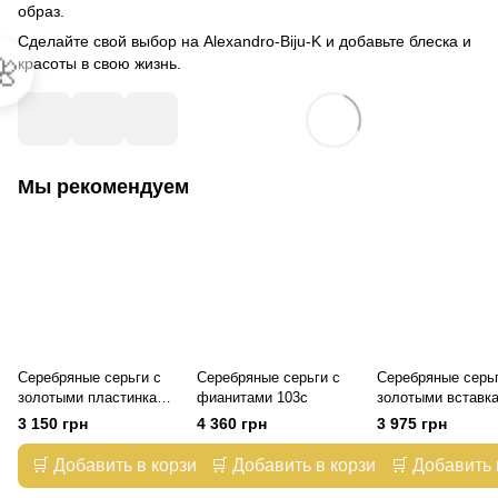
образ.
Сделайте свой выбор на Alexandro-Biju-K и добавьте блеска и

красоты в свою жизнь.
Мы рекомендуем
Серебряные серьги с
Серебряные серьги с
Серебряные серьг
золотыми пластинками
фианитами 103с
золотыми вставк
и фианитами 097с
022с
3 150 грн
4 360 грн
3 975 грн
🛒 Добавить в корзину
🛒 Добавить в корзину
🛒 Добавить 