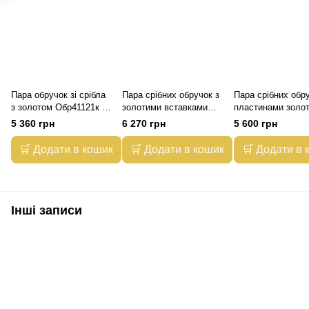
Пара обручок зі срібла
Пара срібних обручок з
Пара срібних обру
з золотом Обр41121к -
золотими вставками
пластинами золо
15/18
Обр11Обр46 - 15/18
Обр5002к - 15/18
5 360 грн
6 270 грн
5 600 грн
🛒 Додати в кошик
🛒 Додати в кошик
🛒 Додати в 
Інші записи