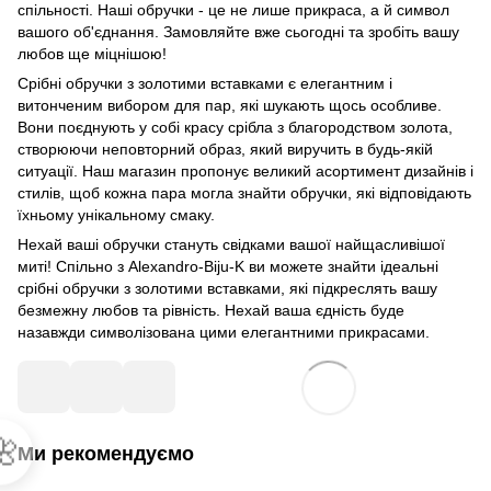
спільності. Наші обручки - це не лише прикраса, а й символ
вашого об'єднання. Замовляйте вже сьогодні та зробіть вашу
любов ще міцнішою!
Срібні обручки з золотими вставками є елегантним і
витонченим вибором для пар, які шукають щось особливе.
Вони поєднують у собі красу срібла з благородством золота,
створюючи неповторний образ, який виручить в будь-якій
ситуації. Наш магазин пропонує великий асортимент дизайнів і
стилів, щоб кожна пара могла знайти обручки, які відповідають
їхньому унікальному смаку.
Нехай ваші обручки стануть свідками вашої найщасливішої
миті! Спільно з Alexandro-Biju-K ви можете знайти ідеальні
срібні обручки з золотими вставками, які підкреслять вашу
безмежну любов та рівність. Нехай ваша єдність буде
назавжди символізована цими елегантними прикрасами.

Ми рекомендуємо