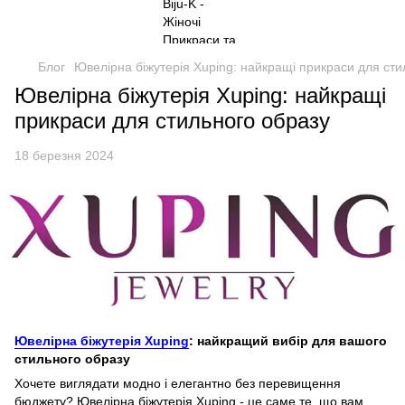
Блог
Ювелірна біжутерія Xuping: найкращі прикраси для сти
Ювелірна біжутерія Xuping: найкращі
прикраси для стильного образу
18 березня 2024
Ювелірна біжутерія Xuping
: найкращий вибір для вашого
стильного образу
Хочете виглядати модно і елегантно без перевищення
бюджету? Ювелірна біжутерія Xuping - це саме те, що вам