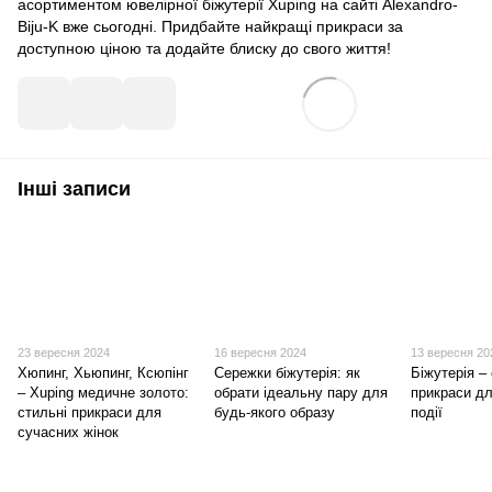
асортиментом ювелірної біжутерії Xuping на сайті Alexandro-
Biju-K вже сьогодні. Придбайте найкращі прикраси за
доступною ціною та додайте блиску до свого життя!
Інші записи
23 вересня 2024
16 вересня 2024
13 вересня 20
Хюпинг, Хьюпинг, Ксюпінг
Сережки біжутерія: як
Біжутерія –
– Xuping медичне золото:
обрати ідеальну пару для
прикраси дл
стильні прикраси для
будь-якого образу
події
сучасних жінок