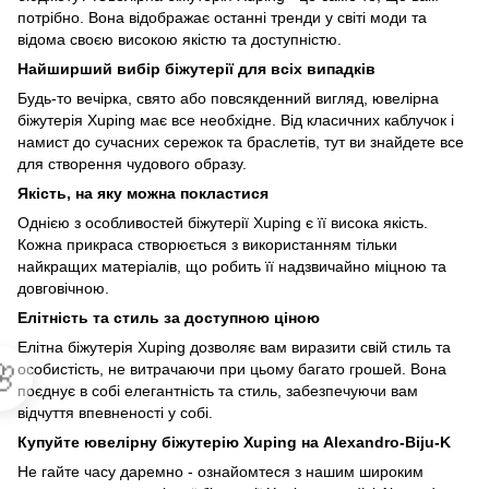
потрібно. Вона відображає останні тренди у світі моди та
відома своєю високою якістю та доступністю.
Найширший вибір біжутерії для всіх випадків
Будь-то вечірка, свято або повсякденний вигляд, ювелірна
біжутерія Xuping має все необхідне. Від класичних каблучок і
намист до сучасних сережок та браслетів, тут ви знайдете все
для створення чудового образу.
Якість, на яку можна покластися
Однією з особливостей біжутерії Xuping є її висока якість.
Кожна прикраса створюється з використанням тільки
найкращих матеріалів, що робить її надзвичайно міцною та
довговічною.
Елітність та стиль за доступною ціною
Елітна біжутерія Xuping дозволяє вам виразити свій стиль та

особистість, не витрачаючи при цьому багато грошей. Вона
поєднує в собі елегантність та стиль, забезпечуючи вам
відчуття впевненості у собі.
Купуйте ювелірну біжутерію Xuping на Alexandro-Biju-K
Не гайте часу даремно - ознайомтеся з нашим широким